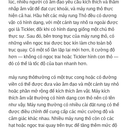
lúc, nhiều người có âm đạo yêu cầu kích thích và thâm
nhập âm vật để đạt cực khoái, và máy rung thỏ thực
hiện cả hai. Hầu hết các máy rung Thỏ đều có dương
vật- có hình dạng, với một cánh tay nhô ra ngoài được
gọi là Tickler, đôi khi có hình dạng giống một chú thỏ
thực sự. Sau đó, bên trong trục của máy rung thỏ, có
những viên ngọc trai được bọc kín làm cho toàn bộ
trục quay. Có một số lần lặp lại mới hơn, ít cường độ
hơn — không có ngọc trai hoặc Tickler hình con thỏ —
đó có thể là tốc độ của bạn nhanh hơn.
máy rung thỏ
thường có một trục cong hoặc có đường
viền có thể được đưa vào âm đạo và một cánh tay nhỏ
hoặc phần mở rộng để kích thích âm vật. Máy kích
thích âm vật thường có hình dạng con thỏ nên có tên
như vậy. Máy rung thường có nhiều cài đặt rung có thể
được điều chỉnh để cung cấp các mức cường độ và
cảm giác khác nhau. Nhiều máy rung thỏ còn có các
hạt hoặc ngọc trai quay trên trục để tăng thêm mức độ