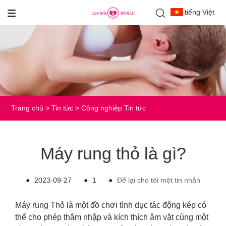
tiếng Việt
Trang chủ
>
Tin tức
>
Công nghiệp Tin tức
Máy rung thỏ là gì?
●
2023-09-27
●
1
●
Để lại cho tôi một tin nhắn
Máy rung Thỏ là một đồ chơi tình dục tác động kép có
thể cho phép thâm nhập và kích thích âm vật cùng một