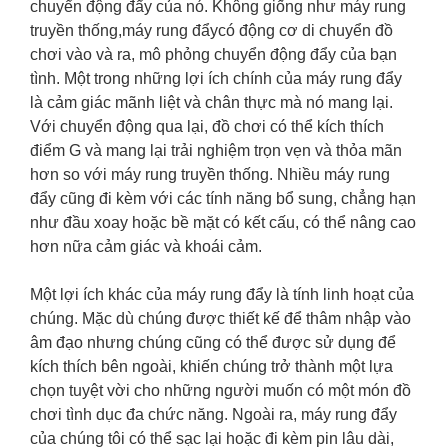
chuyển động đẩy của nó. Không giống như máy rung
truyền thống,
máy rung đẩy
có động cơ di chuyển đồ
chơi vào và ra, mô phỏng chuyển động đẩy của bạn
tình. Một trong những lợi ích chính của máy rung đẩy
là cảm giác mãnh liệt và chân thực mà nó mang lại.
Với chuyển động qua lại, đồ chơi có thể kích thích
điểm G và mang lại trải nghiệm trọn vẹn và thỏa mãn
hơn so với máy rung truyền thống. Nhiều máy rung
đẩy cũng đi kèm với các tính năng bổ sung, chẳng hạn
như đầu xoay hoặc bề mặt có kết cấu, có thể nâng cao
hơn nữa cảm giác và khoái cảm.
Một lợi ích khác của máy rung đẩy là tính linh hoạt của
chúng. Mặc dù chúng được thiết kế để thâm nhập vào
âm đạo nhưng chúng cũng có thể được sử dụng để
kích thích bên ngoài, khiến chúng trở thành một lựa
chọn tuyệt vời cho những người muốn có một món đồ
chơi tình dục đa chức năng. Ngoài ra, máy rung đẩy
của chúng tôi có thể sạc lại hoặc đi kèm pin lâu dài,