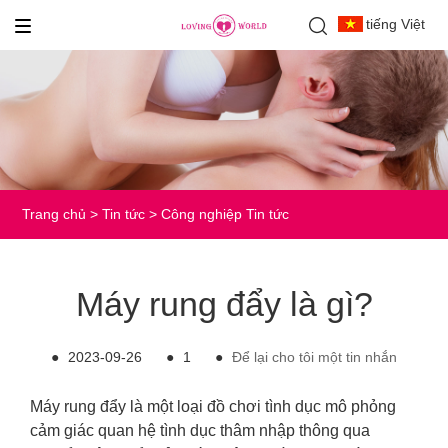
tiếng Việt
Trang chủ
>
Tin tức
>
Công nghiệp Tin tức
Máy rung đẩy là gì?
●
2023-09-26
●
1
●
Để lại cho tôi một tin nhắn
Máy rung đẩy là một loại đồ chơi tình dục mô phỏng
cảm giác quan hệ tình dục thâm nhập thông qua