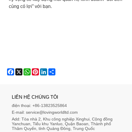
cùng có lợi” với bạn.
Facebook
X
WhatsApp
Pinterest
LinkedIn
Share
LIÊN HỆ CHÚNG TÔI
điện thoại:
+86-13823525864
E-mail:
service@lovingworldltd.com
Add:
Tòa nhà 2, Khu công nghiệp Xinghui, Cộng đồng 
Yanchuan, Tiểu khu Yanluo, Quận Baoan, Thành phố 
Thâm Quyến, tỉnh Quảng Đông, Trung Quốc