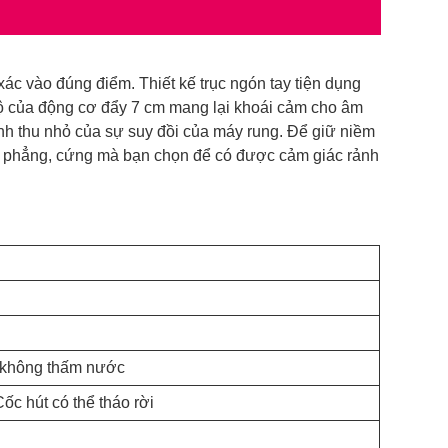
xác vào đúng điểm. Thiết kế trục ngón tay tiện dụng
 độ của động cơ đẩy 7 cm mang lại khoái cảm cho âm
nh thu nhỏ của sự suy đồi của máy rung. Để giữ niềm
ặt phẳng, cứng mà bạn chọn để có được cảm giác rảnh
 không thấm nước
c hút có thể tháo rời