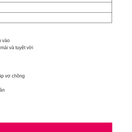
m vào
mái và tuyệt vời
cặp vợ chồng
iản