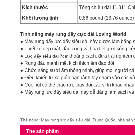
Kích thước
Tổng chiều dài 11,81”, Chi
Khối lượng tịnh
0,86 pound (13,76 ounce)
Tính năng máy rung đẩy cực dài Loving World
● Máy rung đẩy lực đẩy siêu dài này được làm bằng s
● Thiết kế đẹp mắt, đầu cong và họa tiết gợn sóng trê
●
khoảng cách. đưa trải nghiệm 
Lực đẩy siêu dài 7cm
● Rung đầu mạnh mẽ, kích thích âm đạo đôi
● Chức năng sưởi ấm thông minh, giúp mọi người c
● Điều khiển từ xa giúp bạn rảnh tay chạm vào các 
● Cốc hút có thể tháo rời, thay đổi các vị trí khác nhau
● Máy rung lực đẩy siêu dài này dễ dàng làm sạch v
Thẻ nóng: Máy rung lực đẩy siêu dài, Trung Quốc, nhà sản
Thẻ sản phẩm