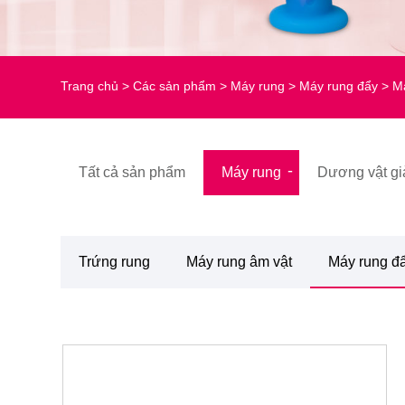
Trang chủ
>
Các sản phẩm
>
Máy rung
>
Máy rung đẩy
> Má
Tất cả sản phẩm
Máy rung
Dương vật giả
Trứng rung
Máy rung âm vật
Máy rung đ