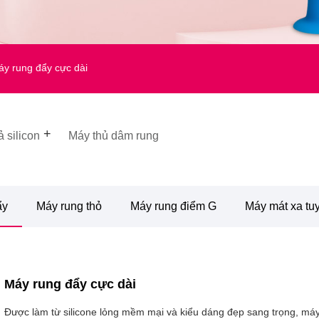
y rung đẩy cực dài
 silicon
Máy thủ dâm rung
ẩy
Máy rung thỏ
Máy rung điểm G
Máy mát xa tuyế
Máy rung đẩy cực dài
Được làm từ silicone lỏng mềm mại và kiểu dáng đẹp sang trọng, máy 