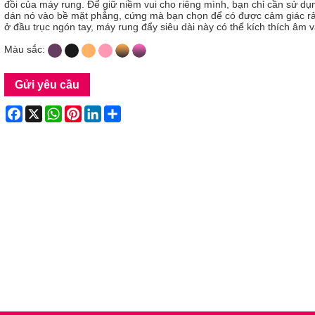
đồi của máy rung. Để giữ niềm vui cho riêng mình, bạn chỉ cần sử d
dán nó vào bề mặt phẳng, cứng mà bạn chọn để có được cảm giác rản
ở đầu trục ngón tay, máy rung đẩy siêu dài này có thể kích thích âm
Màu sắc:
Gửi yêu cầu
Facebook
X
WhatsApp
Pinterest
LinkedIn
Share