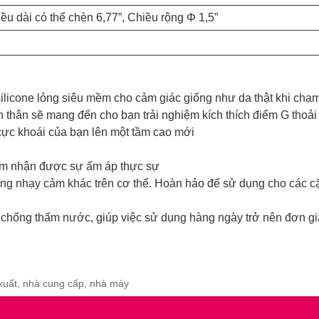
ều dài có thể chèn 6,77”, Chiều rộng Φ 1,5”
ilicone lỏng siêu mềm cho cảm giác giống như da thật khi chạ
n thân sẽ mang đến cho bạn trải nghiệm kích thích điểm G thoải 
cực khoái của bạn lên một tầm cao mới
ảm nhận được sự ấm áp thực sự
vùng nhạy cảm khác trên cơ thể. Hoàn hảo để sử dụng cho các 
à chống thấm nước, giúp việc sử dụng hàng ngày trở nên đơn g
 xuất, nhà cung cấp, nhà máy