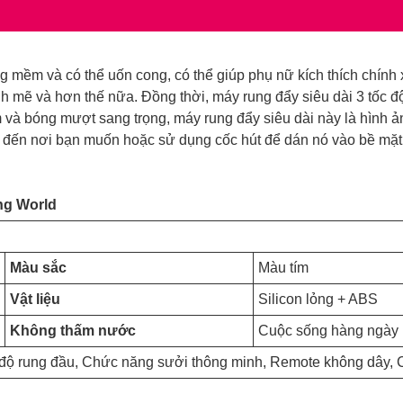
g mềm và có thể uốn cong, có thể giúp phụ nữ kích thích chính 
nh mẽ và hơn thế nữa. Đồng thời, máy rung đẩy siêu dài 3 tốc
và bóng mượt sang trọng, máy rung đẩy siêu dài này là hình ả
nó đến nơi bạn muốn hoặc sử dụng cốc hút để dán nó vào bề m
ng World
Màu sắc
Màu tím
Vật liệu
Silicon lỏng + ABS
Không thấm nước
Cuộc sống hàng ngày
 độ rung đầu, Chức năng sưởi thông minh, Remote không dây, Cố