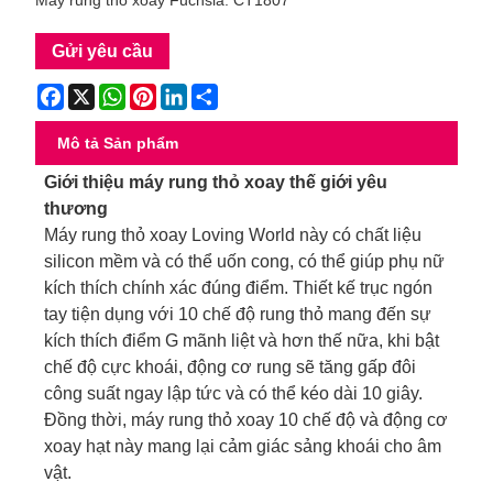
Máy rung thỏ xoay Fuchsia: CT1807
Gửi yêu cầu
Facebook
X
WhatsApp
Pinterest
LinkedIn
Share
Mô tả Sản phẩm
Giới thiệu máy rung thỏ xoay thế giới yêu
thương
Máy rung thỏ xoay Loving World này có chất liệu
silicon mềm và có thể uốn cong, có thể giúp phụ nữ
kích thích chính xác đúng điểm. Thiết kế trục ngón
tay tiện dụng với 10 chế độ rung thỏ mang đến sự
kích thích điểm G mãnh liệt và hơn thế nữa, khi bật
chế độ cực khoái, động cơ rung sẽ tăng gấp đôi
công suất ngay lập tức và có thể kéo dài 10 giây.
Đồng thời, máy rung thỏ xoay 10 chế độ và động cơ
xoay hạt này mang lại cảm giác sảng khoái cho âm
vật.