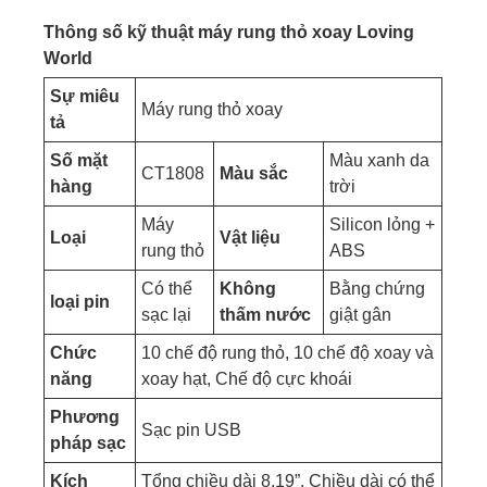
Thông số kỹ thuật máy rung thỏ xoay Loving
World
Sự miêu
Máy rung thỏ xoay
tả
Số mặt
Màu xanh da
CT1808
Màu sắc
hàng
trời
Máy
Silicon lỏng +
Loại
Vật liệu
rung thỏ
ABS
Có thể
Không
Bằng chứng
loại pin
sạc lại
thấm nước
giật gân
Chức
10 chế độ rung thỏ, 10 chế độ xoay và
năng
xoay hạt, Chế độ cực khoái
Phương
Sạc pin USB
pháp sạc
Kích
Tổng chiều dài 8,19”, Chiều dài có thể