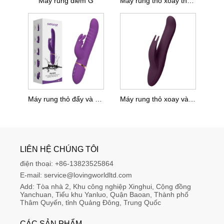
Máy rung điểm G
Máy rung thỏ xoay thực tế
Máy rung thỏ đẩy và xoay
Máy rung thỏ xoay và hạt xoay
LIÊN HỆ CHÚNG TÔI
điện thoại:
+86-13823525864
E-mail:
service@lovingworldltd.com
Add:
Tòa nhà 2, Khu công nghiệp Xinghui, Cộng đồng 
Yanchuan, Tiểu khu Yanluo, Quận Baoan, Thành phố 
Thâm Quyến, tỉnh Quảng Đông, Trung Quốc
CÁC SẢN PHẨM