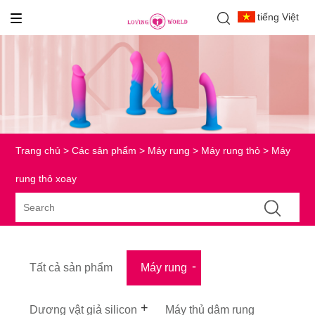
tiếng Việt
Trang chủ
>
Các sản phẩm
>
Máy rung
>
Máy rung thỏ
> Máy
rung thỏ xoay
Tất cả sản phẩm
Máy rung
Dương vật giả silicon
Máy thủ dâm rung