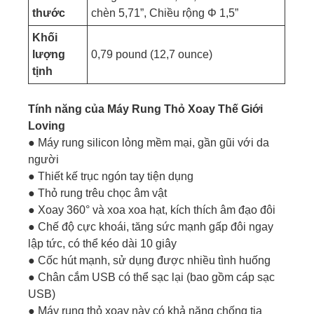
thước
chèn 5,71”, Chiều rộng Φ 1,5”
Khối
lượng
0,79 pound (12,7 ounce)
tịnh
Tính năng của Máy Rung Thỏ Xoay Thế Giới
Loving
● Máy rung silicon lỏng mềm mại, gần gũi với da
người
● Thiết kế trục ngón tay tiện dụng
● Thỏ rung trêu chọc âm vật
● Xoay 360° và xoa xoa hạt, kích thích âm đạo đôi
● Chế độ cực khoái, tăng sức mạnh gấp đôi ngay
lập tức, có thể kéo dài 10 giây
● Cốc hút mạnh, sử dụng được nhiều tình huống
● Chân cắm USB có thể sạc lại (bao gồm cáp sạc
USB)
● Máy rung thỏ xoay này có khả năng chống tia