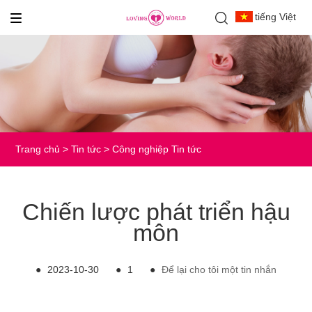
tiếng Việt
Trang chủ
>
Tin tức
>
Công nghiệp Tin tức
Chiến lược phát triển hậu
môn
●
2023-10-30
●
1
●
Để lại cho tôi một tin nhắn