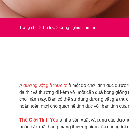
Trang chủ
>
Tin tức
>
Công nghiệp Tin tức
A
dương vật giả thực tế
là một đồ chơi tình dục được t
da thịt và thường đi kèm với một cặp quả bóng giống
chơi rảnh tay. Bạn có thể sử dụng dương vật giả th
hoàn toàn mới cho quan hệ tình dục với bạn tình của 
Thế Giới Tình Yêu
là nhà sản xuất và cung cấp dươn
buôn các mặt hàng mang thương hiệu của chúng tôi c